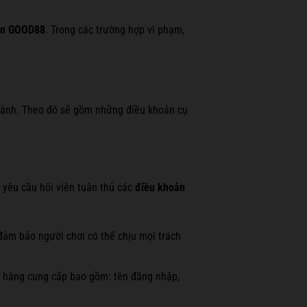
ện GOOD88
. Trong các trường hợp vi phạm,
 hành. Theo đó sẽ gồm những điều khoản cụ
 yêu cầu hội viên tuân thủ các
điều khoản
đảm bảo người chơi có thể chịu mọi trách
ch hàng cung cấp bao gồm: tên đăng nhập,