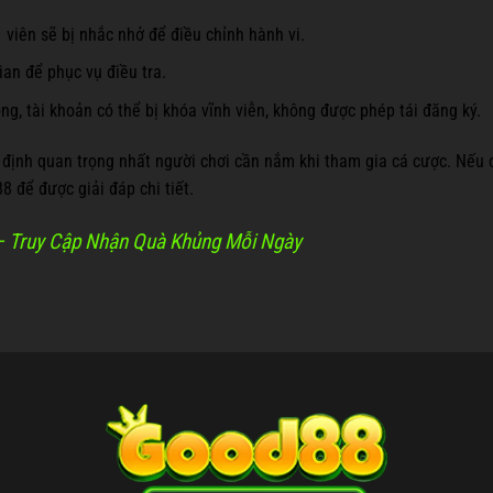
viên sẽ bị nhắc nhở để điều chỉnh hành vi.
ian để phục vụ điều tra.
g, tài khoản có thể bị khóa vĩnh viễn, không được phép tái đăng ký.
định quan trọng nhất người chơi cần nắm khi tham gia cá cược. Nếu có
 để được giải đáp chi tiết.
 Truy Cập Nhận Quà Khủng Mỗi Ngày