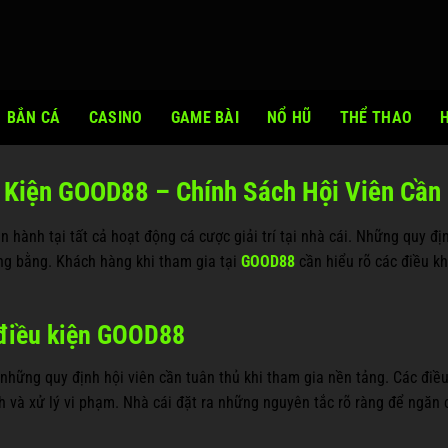
BẮN CÁ
CASINO
GAME BÀI
NỔ HŨ
THỂ THAO
 Kiện GOOD88 – Chính Sách Hội Viên Cần
n hành tại tất cả hoạt động cá cược giải trí tại nhà cái. Những quy 
công bằng. Khách hàng khi tham gia tại
GOOD88
cần hiểu rõ các điều kh
 điều kiện GOOD88
những quy định hội viên cần tuân thủ khi tham gia nền tảng. Các điề
ch và xử lý vi phạm. Nhà cái đặt ra những nguyên tắc rõ ràng để ngăn 