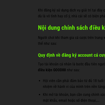
Khi đăng ký sử dụng dịch vụ giải trí tại đây
dù là vô tình hay cố ý, nhà cái sẽ có biện p
Nội dung chính sách điều 
Người chơi khi tham gia cá cược trên tran
thể như sau:
Quy định về đăng ký account cá cư
Tạo tài khoản cá nhân là bước đầu tiên ngườ
điều kiện GOOD88
như sau:
Hội viên cần phải đảm bảo từ đủ 18 tuổi
nhiệm về hành vi của mình trên nền tảng
Khi mở tài khoản, bạn cần cung chính xá
mật khẩu, email hoặc số điện thoại,….