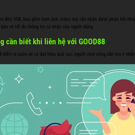
lên đến 5GB, bao gồm hình ảnh, video mà vẫn nhận được phản hồi nhan
bảo vệ tối đa thông tin cá nhân của người dùng.
g cần biết khi liên hệ với GOOD88
 diễn ra suôn sẻ và đạt hiệu quả cao, người chơi cũng cần lưu ý nhữ