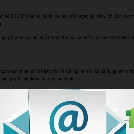
liên hệ GOOD88 tiện lợi dành cho mọi đối tượng hội viên. Chỉ cần vào 
p.
 ngay lập tức với đội ngũ hỗ trợ. Khi gửi câu hỏi qua chat trực tuyến, 
t.
àn toàn miễn phí để kết nối với đội ngũ hỗ trợ. Để sử dụng hình thức
n đăng ký thì sẽ được hỗ trợ nhanh hơn.