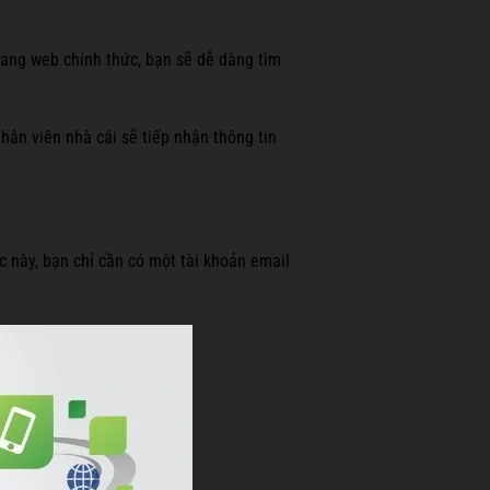
trang web chính thức, bạn sẽ dễ dàng tìm
nhân viên nhà cái sẽ tiếp nhận thông tin
 này, bạn chỉ cần có một tài khoản email