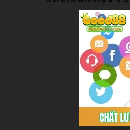
có thái độ thân thiện, hỗ trợ tận tâm và luô