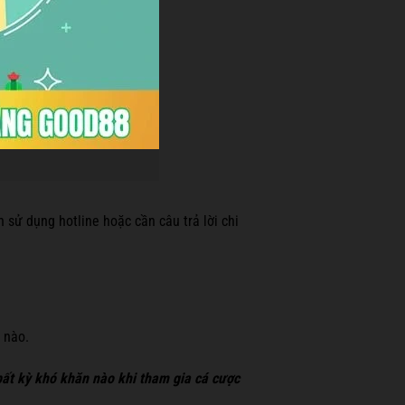
 sử dụng hotline hoặc cần câu trả lời chi
 nào.
ất kỳ khó khăn nào khi tham gia cá cược