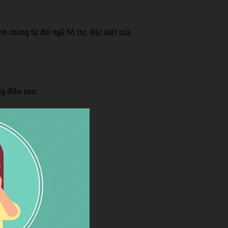
h chóng từ đội ngũ hỗ trợ. Đặc biệt của
ng điều sau: