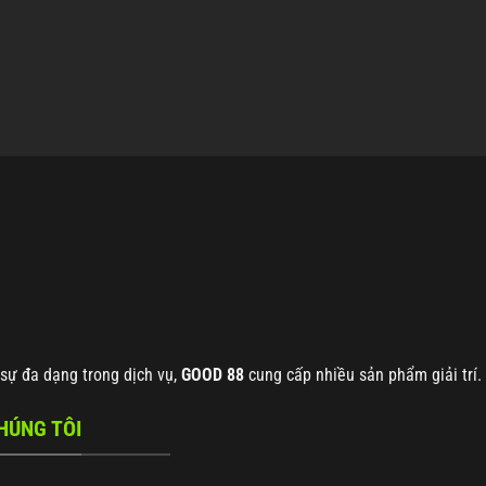
 sự đa dạng trong dịch vụ,
GOOD 88
cung cấp nhiều sản phẩm giải trí.
CHÚNG TÔI