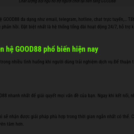
Chất lượng đội ngũ hỗ trợ người chơi tại nền tảng GOOD88
ệ GOOD88 đa dạng như email, telegram, hotline, chat trực tuyến,… Tất
phản hồi. Đặt biệt nhất là hệ thống tổng đài hoạt động 24/7, hỗ trợ k
ên hệ GOOD88 phổ biến hiện nay
t trong nhiều tình huống khi người dùng trải nghiệm dịch vụ.Để thuận 
88 nhanh nhất để giải quyết mọi vấn đề của bạn. Ngay khi kết nối, nh
thì sẽ nhận được giải pháp phù hợp trong thời gian ngắn nhất có thể.
yên tâm hơn.