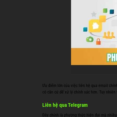
Ưu điểm lớn của việc liên hệ qua email chính
có căn cứ để xử lý chính xác hơn. Tuy nhiên 
Liên hệ qua Telegram
Đây chính là phương thức hiện đại mà nhiều h