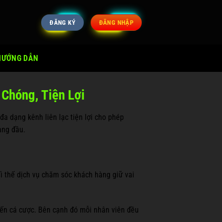
ĐĂNG KÝ
ĐĂNG NHẬP
HƯỚNG DẪN
Chóng, Tiện Lợi
đa dạng kênh liên lạc tiện lợi cho phép
àng đầu.
ì thế dịch vụ chăm sóc khách hàng giữ vai
đến cá cược. Bên cạnh đó mỗi nhân viên đều