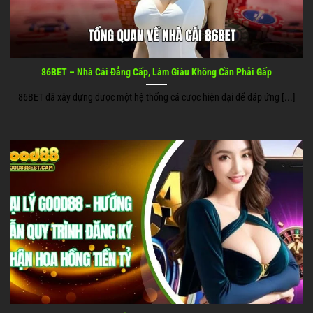
86BET – Nhà Cái Đẳng Cấp, Làm Giàu Không Cần Phải Gấp
86BET đã xây dựng được một hệ thống cá cược hiện đại để đáp ứng [...]