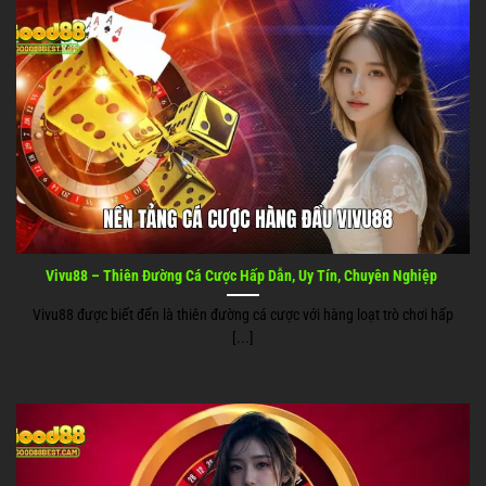
Vivu88 – Thiên Đường Cá Cược Hấp Dẫn, Uy Tín, Chuyên Nghiệp
Vivu88 được biết đến là thiên đường cá cược với hàng loạt trò chơi hấp
[...]