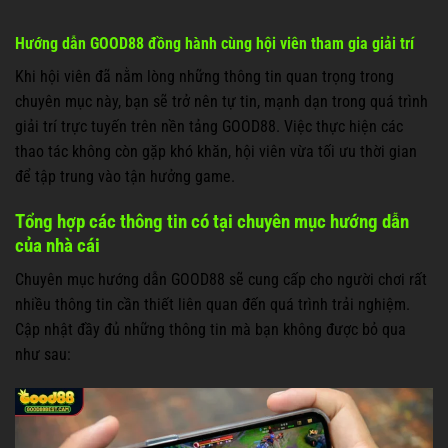
Hướng dẫn GOOD88 đồng hành cùng hội viên tham gia giải trí
Khi hội viên đã nằm lòng những thông tin quan trọng trong
chuyên mục này, bạn sẽ trở nên tự tin, mạnh dạn trong quá trình
giải trí trực tuyến trên nền tảng GOOD88. Việc thực hiện các
thao tác không còn gặp khó khăn, hội viên vừa tối ưu thời gian
để tập trung vào tận hưởng game.
Tổng hợp các thông tin có tại chuyên mục hướng dẫn
của nhà cái
Chuyên mục hướng dẫn GOOD88 sẽ cung cấp cho người chơi rất
nhiều thông tin cần thiết liên quan đến quá trình trải nghiệm.
Cập nhật đầy đủ những thông tin mà bạn không được bỏ qua
như sau: