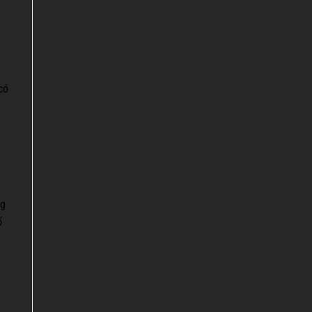
có
e
ng
ố