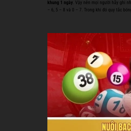
khung 1 ngày
. Vậy nên mọi người hãy ghi nh
– 6, 5 – 8 và 0 – 7. Trong khi đó quy tắc bóng