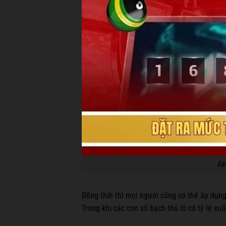
Đặt
Đồng thời thì mọi người cũng có thể áp dụn
Trong khi các con số bạch thủ lô có tỷ lệ xuấ