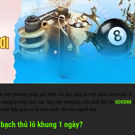
h một phương pháp phổ biến. Và đây cũng là một chiến lược nuôi lô
mang lại hiệu quả cao. Vậy nên trong bài viết dưới đây thì
GOOD88
s
 cách đơn giản và dễ hiểu nhất cho mọi người nhé.
 bạch thủ lô khung 1 ngày?