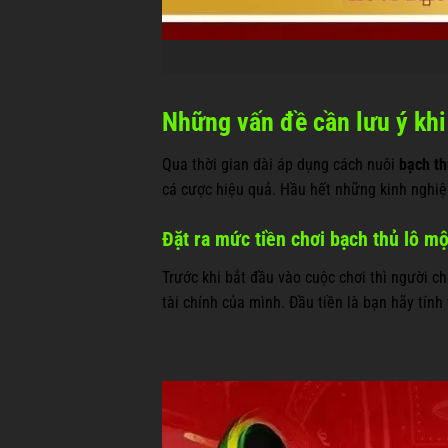
Những vấn đề cần lưu ý khi
Qua thời gian dài áp dụng cách nuôi
bạch th
cá cược hiệu quả. Hầu hết những kinh nghiệm
Đặt ra mức tiền chơi bạch thủ lô mộ
Trước khi bắt đầu vào cuộc chơi thì người c
tài chính của mình. Đầu tiền là bạn hãy tính