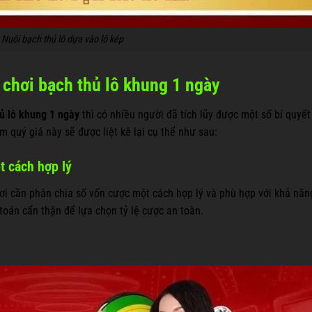
Nuôi bạch thủ lô dựa vào lô kép
 chơi bạch thủ lô khung 1 ngày
ủ lô khung 1 ngày
thì có nhiều người đã tích lũy được một số bí quyết
 quý giá này sẽ được liệt kê lại cụ thể như sau:
t cách hợp lý
hơi cần phân chia số vốn cược một cách hợp lý và phù hợp với khả năn
 toán cẩn thận để lựa chọn tỷ lệ cược an toàn.