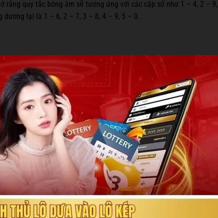
ớ rằng quy tắc bóng âm sẽ tương ứng với các cặp số như 1 – 4, 2 – 9,
 dương lại là 1 – 6, 2 – 7, 3 – 8, 4 – 9, 5 – 0.