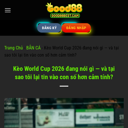
Bỏ
qua
nội
dung
ĐĂNG KÝ
ĐĂNG NHẬP
Trang Chủ
-
BẮN CÁ
-
Kèo World Cup 2026 đang nói gì — và tại
sao tôi lại tin vào con số hơn cảm tính?
Kèo World Cup 2026 đang nói gì — và tại
sao tôi lại tin vào con số hơn cảm tính?