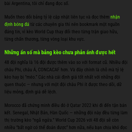
bài Argentina, tôi chỉ đang đọc số.
Muốn theo dõi bảng tỷ lệ cập nhật liên tục và đọc thêm
nhận
định bóng đá
từ các chuyên gia thì nên bookmark một nguồn
đáng tin, vì kèo World Cup thay đổi theo từng trận giao hữu,
từng chấn thương, từng vòng loại khu vực.
Những ẩn số mà bảng kèo chưa phản ánh được hết
48 đội nghĩa là 16 đội được thêm vào so với format cũ. Nhiều đội
châu Phi, châu Á, CONCACAF hơn. Và đây chính là chỗ mà tỷ lệ
kèo hay bị “méo.” Các nhà cái định giá tốt nhất với những đội
quen thuộc — nhưng với một đội châu Phi ít được theo dõi, dữ
liệu mỏng, định giá dễ lệch.
Morocco đã chứng minh điều đó ở Qatar 2022 khi đi đến tận bán
kết. Senegal, Nhật Bản, Hàn Quốc — những đội này đều từng làm
thị trường kèo “ngã ngửa.” World Cup 2026 với 48 đội sẽ còn
nhiều “bất ngờ có thể đoán được” hơn nữa, nếu bạn chịu khó đọc