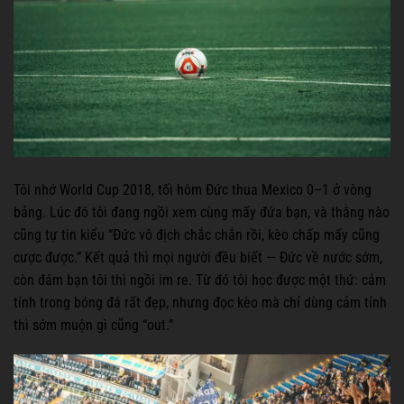
Tôi nhớ World Cup 2018, tối hôm Đức thua Mexico 0–1 ở vòng
bảng. Lúc đó tôi đang ngồi xem cùng mấy đứa bạn, và thằng nào
cũng tự tin kiểu “Đức vô địch chắc chắn rồi, kèo chấp mấy cũng
cược được.” Kết quả thì mọi người đều biết — Đức về nước sớm,
còn đám bạn tôi thì ngồi im re. Từ đó tôi học được một thứ: cảm
tính trong bóng đá rất đẹp, nhưng đọc kèo mà chỉ dùng cảm tính
thì sớm muộn gì cũng “out.”