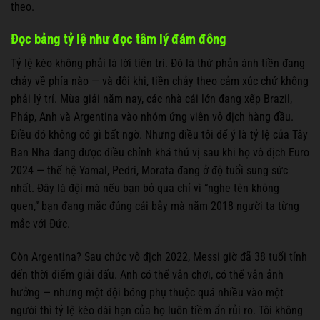
theo.
Đọc bảng tỷ lệ như đọc tâm lý đám đông
Tỷ lệ kèo không phải là lời tiên tri. Đó là thứ phản ánh tiền đang
chảy về phía nào — và đôi khi, tiền chảy theo cảm xúc chứ không
phải lý trí. Mùa giải năm nay, các nhà cái lớn đang xếp Brazil,
Pháp, Anh và Argentina vào nhóm ứng viên vô địch hàng đầu.
Điều đó không có gì bất ngờ. Nhưng điều tôi để ý là tỷ lệ của Tây
Ban Nha đang được điều chỉnh khá thú vị sau khi họ vô địch Euro
2024 — thế hệ Yamal, Pedri, Morata đang ở độ tuổi sung sức
nhất. Đây là đội mà nếu bạn bỏ qua chỉ vì “nghe tên không
quen,” bạn đang mắc đúng cái bẫy mà năm 2018 người ta từng
mắc với Đức.
Còn Argentina? Sau chức vô địch 2022, Messi giờ đã 38 tuổi tính
đến thời điểm giải đấu. Anh có thể vẫn chơi, có thể vẫn ảnh
hưởng — nhưng một đội bóng phụ thuộc quá nhiều vào một
người thì tỷ lệ kèo dài hạn của họ luôn tiềm ẩn rủi ro. Tôi không