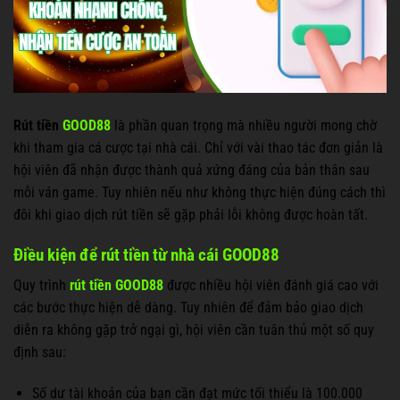
Rút tiền
GOOD88
là phần quan trọng mà nhiều người mong chờ
khi tham gia cá cược tại nhà cái. Chỉ với vài thao tác đơn giản là
hội viên đã nhận được thành quả xứng đáng của bản thân sau
mỗi ván game. Tuy nhiên nếu như không thực hiện đúng cách thì
đôi khi giao dịch rút tiền sẽ gặp phải lỗi không được hoàn tất.
Điều kiện để rút tiền từ nhà cái GOOD88
Quy trình
rút tiền GOOD88
được nhiều hội viên đánh giá cao với
các bước thực hiện dễ dàng. Tuy nhiên để đảm bảo giao dịch
diễn ra không gặp trở ngại gì, hội viên cần tuân thủ một số quy
định sau:
Số dư tài khoản của bạn cần đạt mức tối thiểu là 100.000