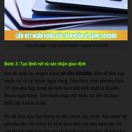
Liên kết ngân hàng với tài khoản ví game GOOD88
Bước 3: Tạo lệnh rút và xác nhận giao dịch
Sau đó quay lại chuyên trang
rút tiền GOOD88
, điền số tiền bạn
muốn rút về tài khoản ngân hàng. Tiếp theo, chọn phương thức
rút tiền phù hợp, trong đó hình thức phổ biến nhất là chuyển
khoản ngân hàng. Tiến hành nhập mật khẩu rút tiền đã được
thiết lập ở bước trước.
Khi đã đảm bảo mọi thông tin đều chính xác, nhấn “Xác nhận” để
gửi yêu cầu. Hệ thống sẽ xử lý giao dịch của bạn ngay lập tức
sau đó hội viên truy cập vào tài khoản của bản thân để kiểm tra