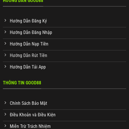
HƯỚNG DẪN GOOD88
Hướng Dẫn Đăng Ký
Hướng Dẫn Đăng Nhập
Hướng Dẫn Nạp Tiền
Hướng Dẫn Rút Tiền
Hướng Dẫn Tải App
THÔNG TIN GOOD88
Chính Sách Bảo Mật
Điều Khoản và Điều Kiện
Miễn Trừ Trách Nhiệm