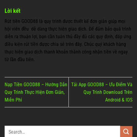
Lời kết
Rút tiền GOOD88 là quy trình được thiết kế đơn giản giúp mọi
hội viên đều dễ dàng thực hiện giao dịch. Để đảm bảo quá trình
diễn ra thuận lợi, bạn cần tuân thủ đầy đủ các quy định, đáp ứng
điều kiện rút tiền được chia sẻ trên đây. Chúc quý khách hàng
thực hiện giao dịch thanh khoản thành công nhận tiền về ngay
từ lần đầu tiên.
Nạp Tiền GOOD88 – Hướng Dẫn
Tải App GOOD88 – Ưu Điểm Và
Quy Trình Thực Hiện Đơn Giản,
Quy Trình Download Trên
Miễn Phí
Android & IOS