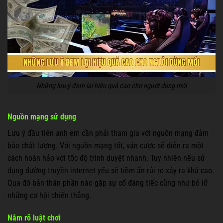
Những lưu ý đem lại hiệu quả cao cho người dùng mới
Nguồn mạng sử dụng
Lưu ý đầu tiên anh em cần phải tham gia với nguồn mạng đảm
bảo chất lượng. Với nguồn mạng tốt, ván cược sẽ diễn ra một
cách hoàn hảo với tốc độ trình duyệt nhanh. Tuy nhiên nếu sử
dụng đường truyền internet yếu sẽ tiềm ẩn rủi ro xảy ra khá cao.
Qua đó bản thân phần nào gặp sự cố đáng tiếc cũng như bỏ lỡ
những cơ hội chiến thắng.
Nắm rõ luật chơi