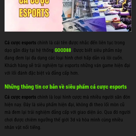
Cá cược esports
chính là cái tên được nhắc đến liên tục trong
dạo gần đây tại hệ thống
GOOD88
. Được biết siêu phẩm này
đang đem lại đa dạng các loại hình chơi hấp dẫn và lôi cuốn.
Khách hàng sẽ trải nghiệm tại esports những ván game hiện đại
với lối đánh đặc biệt và đẳng cấp hơn.
Những thông tin cơ bản về siêu phẩm cá cược esports
Cá cược esports
chính là loại hình cược mà nhiều người săn đón
hiện nay. Đây là siêu phẩm hiện đại, không đi theo lối mòn cũ
mà đem lại trải nghiệm đẳng cấp với giao diện ảo. Qua đó người
chơi được chiêm ngưỡng thế giới 3d và hòa mình cùng nhiều
nhân vật nổi tiếng.