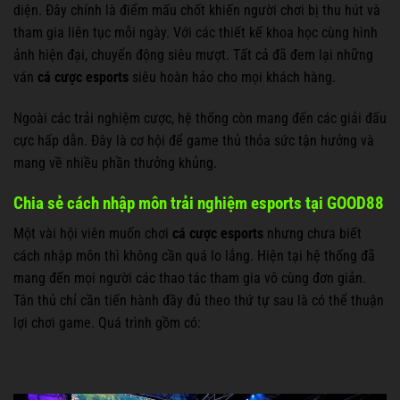
diện. Đây chính là điểm mấu chốt khiến người chơi bị thu hút và
tham gia liên tục mỗi ngày. Với các thiết kế khoa học cùng hình
ảnh hiện đại, chuyển động siêu mượt. Tất cả đã đem lại những
ván
cá cược esports
siêu hoàn hảo cho mọi khách hàng.
Ngoài các trải nghiệm cược, hệ thống còn mang đến các giải đấu
cực hấp dẫn. Đây là cơ hội để game thủ thỏa sức tận hưởng và
mang về nhiều phần thưởng khủng.
Chia sẻ cách nhập môn trải nghiệm esports tại GOOD88
Một vài hội viên muốn chơi
cá cược esports
nhưng chưa biết
cách nhập môn thì không cần quá lo lắng. Hiện tại hệ thống đã
mang đến mọi người các thao tác tham gia vô cùng đơn giản.
Tân thủ chỉ cần tiến hành đầy đủ theo thứ tự sau là có thể thuận
lợi chơi game. Quá trình gồm có: